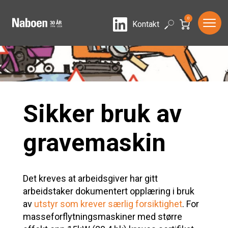
0
LinkedIn
Search
Kontakt
Sikker bruk av
gravemaskin
Det kreves at arbeidsgiver har gitt
arbeidstaker dokumentert opplæring i bruk
av
utstyr som krever særlig forsiktighet
. For
masseforflytningsmaskiner med større