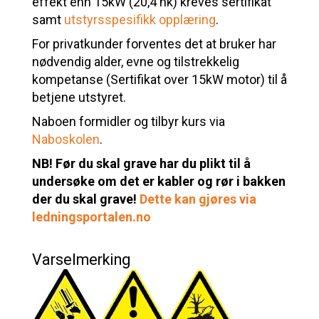
effekt enn 15kW (20,4 hk) kreves sertifikat
samt
utstyrsspesifikk opplæring
.
For privatkunder forventes det at bruker har
nødvendig alder, evne og tilstrekkelig
kompetanse (Sertifikat over 15kW motor) til å
betjene utstyret.
Naboen formidler og tilbyr kurs via
Naboskolen
.
NB! Før du skal grave har du plikt til å
undersøke om det er kabler og rør i bakken
der du skal grave!
Dette kan gjøres via
ledningsportalen.no
Varselmerking