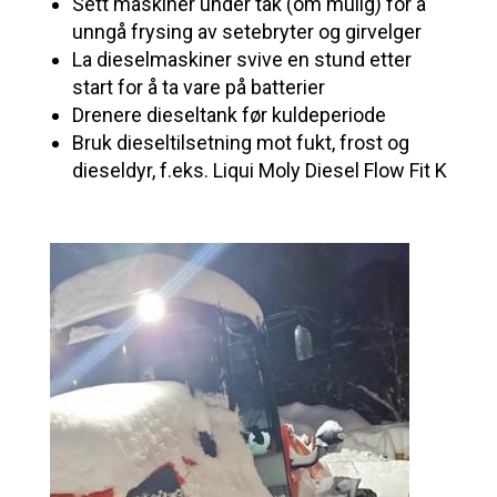
Sett maskiner under tak (om mulig) for å
unngå frysing av setebryter og girvelger
La dieselmaskiner svive en stund etter
start for å ta vare på batterier
Drenere dieseltank før kuldeperiode
Bruk dieseltilsetning mot fukt, frost og
dieseldyr, f.eks. Liqui Moly Diesel Flow Fit K