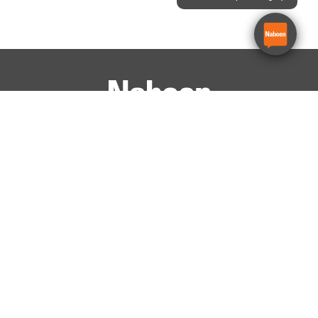
Avdelinger
Konsern
Stavanger
Oslo
Bergen
Haugesund
Ålesund
Trondheim
Egersund
Kristiansand
LinkedIn
Facebook