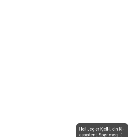
Hei! Jeg er Kjell-I, din KI-
assistent. Spør meg :-)