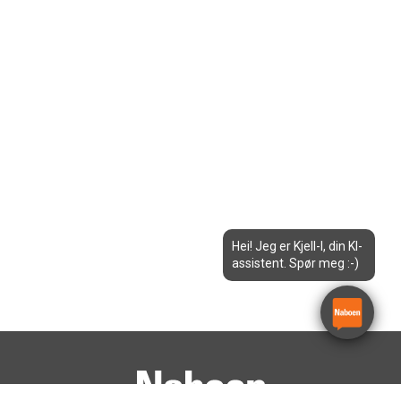
Hei! Jeg er Kjell-I, din KI-
assistent. Spør meg :-)