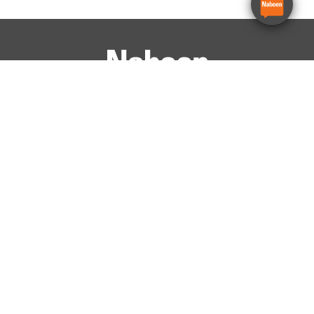
Avdelinger
Konsern
Stavanger
Oslo
Bergen
Haugesund
Ålesund
Trondheim
Egersund
Kristiansand
LinkedIn
Facebook