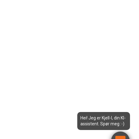
Hei! Jeg er Kjell-I, din KI-
assistent. Spør meg :-)