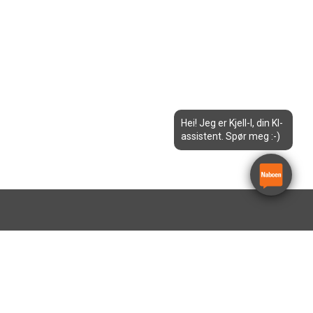
Hei! Jeg er Kjell-I, din KI-
assistent. Spør meg :-)
ndheim
Egersund
Kristiansand