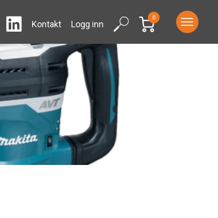
0
LinkedIn
ram
Facebook
Search
Kontakt
Logg inn