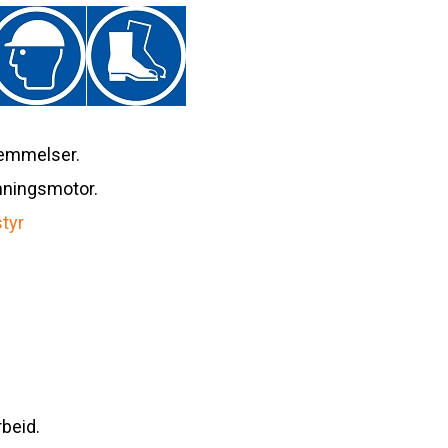
temmelser.
nningsmotor.
tyr
rbeid.