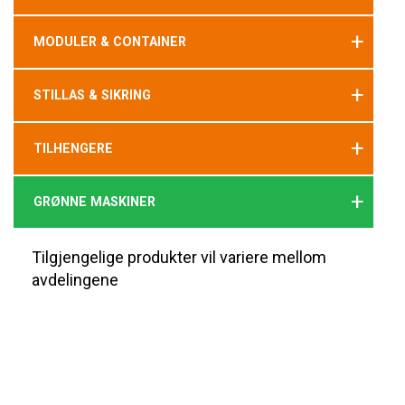
+
MODULER & CONTAINER
+
STILLAS & SIKRING
+
TILHENGERE
+
GRØNNE MASKINER
Tilgjengelige produkter vil variere mellom
avdelingene