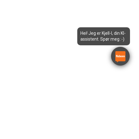
Hei! Jeg er Kjell-I, din KI-
assistent. Spør meg :-)
21m Teleskoptruck – 360
rotasjon