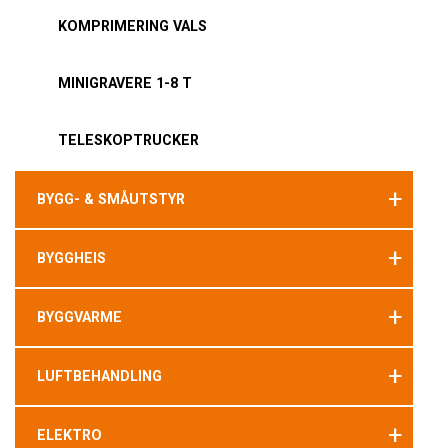
KOMPRIMERING VALS
MINIGRAVERE 1-8 T
TELESKOPTRUCKER
+
BYGG- & SMÅUTSTYR
+
BYGGHEIS
+
BYGGVARME
+
LUFTBEHANDLING
+
ELEKTRO