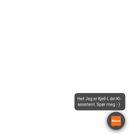
Hei! Jeg er Kjell-I, din KI-
assistent. Spør meg :-)