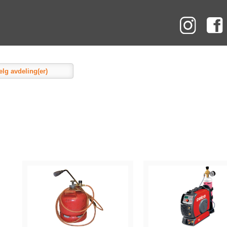
Instag
elg avdeling(er)