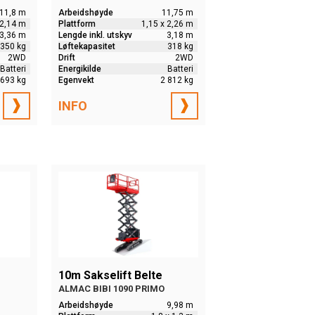
11,8 m
Arbeidshøyde
11,75 m
 2,14 m
Plattform
1,15 x 2,26 m
3,36 m
Lengde inkl. utskyv
3,18 m
350 kg
Løftekapasitet
318 kg
2WD
Drift
2WD
Batteri
Energikilde
Batteri
 693 kg
Egenvekt
2 812 kg
INFO
10m Sakselift Belte
ALMAC BIBI 1090 PRIMO
Arbeidshøyde
9,98 m