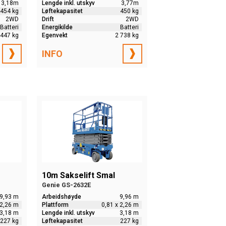
3,18m
Lengde inkl. utskyv
3,77m
454 kg
Løftekapasitet
450 kg
2WD
Drift
2WD
Batteri
Energikilde
Batteri
 447 kg
Egenvekt
2 738 kg
INFO
10m Sakselift Smal
Genie GS-2632E
9,93 m
Arbeidshøyde
9,96 m
 2,26 m
Plattform
0,81 x 2,26 m
3,18 m
Lengde inkl. utskyv
3,18 m
227 kg
Løftekapasitet
227 kg