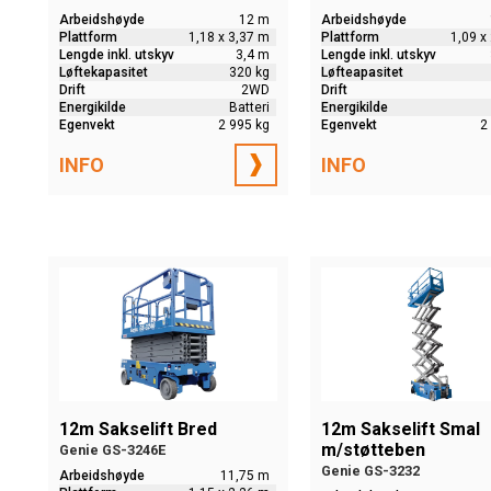
Arbeidshøyde
12 m
Arbeidshøyde
Plattform
1,18 x 3,37 m
Plattform
1,09 x
Lengde inkl. utskyv
3,4 m
Lengde inkl. utskyv
Løftekapasitet
320 kg
Løfteapasitet
Drift
2WD
Drift
Energikilde
Batteri
Energikilde
Egenvekt
2 995 kg
Egenvekt
2
INFO
INFO
12m Sakselift Bred
12m Sakselift Smal
m/støtteben
Genie GS-3246E
Genie GS-3232
Arbeidshøyde
11,75 m