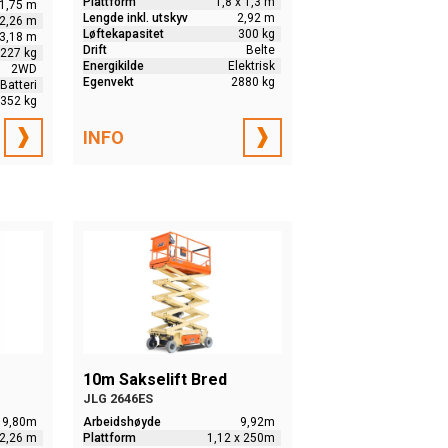
Plattform
1,8 x 1,3 m
1,75 m
Lengde inkl. utskyv
2,92 m
 2,26 m
Løftekapasitet
300 kg
3,18 m
Drift
Belte
227 kg
Energikilde
Elektrisk
2WD
Egenvekt
2880 kg
Batteri
 352 kg
INFO
10m Sakselift Bred
JLG 2646ES
9,80m
Arbeidshøyde
9,92m
 2,26 m
Plattform
1,12 x 250m