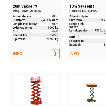
28m Sakselift
18m Sakselift
Dingli JCPT2825DC
Haulotte HS18EPRO
Arbeidshøyde
28 m
Arbeidshøyde
Plattform
2,45 x 5,48 m
Plattform
1,89 x
Lengde inkl. utskyv
7,58 m
Lengde inkl.
utskyv
Løftekapasitet
1000 kg
Løftekapasitet
750 kg /
Drift
4WD
(
Energikilde
Batteri
Drift
Egenvekt
19 750 kg
Energikilde
Egenvekt
8
INFO
INFO