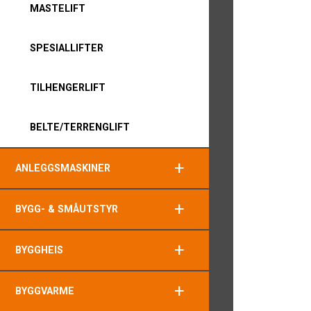
MASTELIFT
SPESIALLIFTER
TILHENGERLIFT
BELTE/TERRENGLIFT
+
ANLEGGSMASKINER
+
BYGG- & SMÅUTSTYR
+
BYGGHEIS
+
BYGGVARME