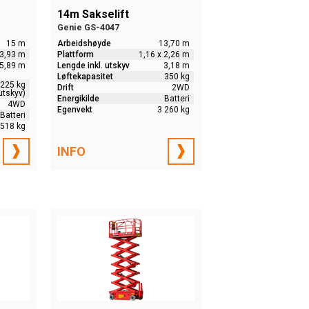
14m Sakselift
Genie GS-4047
15 m
Arbeidshøyde
13,70 m
 3,93 m
Plattform
1,16 x 2,26 m
5,89 m
Lengde inkl. utskyv
3,18 m
Løftekapasitet
350 kg
 225 kg
Drift
2WD
utskyv)
Energikilde
Batteri
4WD
Egenvekt
3 260 kg
Batteri
 518 kg
INFO