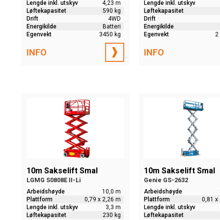
Lengde inkl. utskyv
4,23 m
Lengde inkl. utskyv
Løftekapasitet
590 kg
Løftekapasitet
Drift
4WD
Drift
Energikilde
Batteri
Energikilde
Egenvekt
3450 kg
Egenvekt
2
INFO
INFO
10m Sakselift Smal
10m Sakselift Smal
LGMG S0808E II-Li
Genie GS-2632
Arbeidshøyde
10,0 m
Arbeidshøyde
Plattform
0,79 x 2,26 m
Plattform
0,81 x
Lengde inkl. utskyv
3,3 m
Lengde inkl. utskyv
Løftekapasitet
230 kg
Løftekapasitet