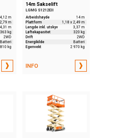
14m Sakselift
LGMG S1212EII
4,12 m
Arbeidshøyde
14 m
 2,79 m
Plattform
1,18 x 2,49 m
4,31 m
Lengde inkl. utskyv
3,37 m
363 kg
Løftekapasitet
320 kg
2WD
Drift
2WD
Batteri
Energikilde
Batteri
 810 kg
Egenvekt
2 970 kg
INFO