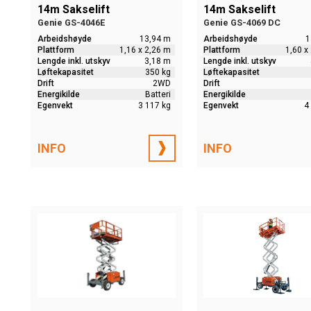
14m Sakselift
14m Sakselift
Genie GS-4046E
Genie GS-4069 DC
Arbeidshøyde
13,94 m
Arbeidshøyde
1
Plattform
1,16 x 2,26 m
Plattform
1,60 x
Lengde inkl. utskyv
3,18 m
Lengde inkl. utskyv
Løftekapasitet
350 kg
Løftekapasitet
Drift
2WD
Drift
Energikilde
Batteri
Energikilde
Egenvekt
3 117 kg
Egenvekt
4
INFO
INFO