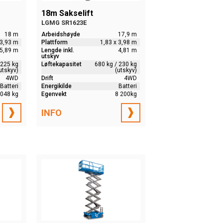
18m Sakselift
LGMG SR1623E
18 m
Arbeidshøyde
17,9 m
 3,93 m
Plattform
1,83 x 3,98 m
5,89 m
Lengde inkl.
4,81 m
utskyv
 225 kg
Løftekapasitet
680 kg / 230 kg
utskyv)
(utskyv)
4WD
Drift
4WD
Batteri
Energikilde
Batteri
 048 kg
Egenvekt
8 200kg
INFO