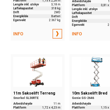
Plattform
1,15 x 2,26 m
Arbeidshøyde
1
Lengde inkl. utskyv
3,18 m
Plattform
0,81 x
Løftekapasitet
318 kg
Lengde inkl. utskyv
Drift
2WD
Løftekapasitet
Energikilde
Batteri
Drift
Egenvekt
2 367 kg
Energikilde
Egenvekt
2
INFO
INFO
11m Sakselift Terreng
10m Sakselift Bred
Snorkel SL30RTE
Genie GS-2646
Arbeidshøyde
11 m
Arbeidshøyde
Plattform
1,72 x 4,23 m
Plattform
1,15 x