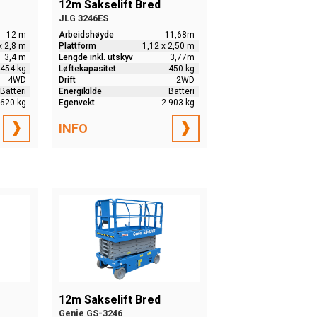
12m Sakselift Bred
JLG 3246ES
12 m
Arbeidshøyde
11,68m
x 2,8 m
Plattform
1,12 x 2,50 m
3,4 m
Lengde inkl. utskyv
3,77m
454 kg
Løftekapasitet
450 kg
4WD
Drift
2WD
Batteri
Energikilde
Batteri
 620 kg
Egenvekt
2 903 kg
INFO
12m Sakselift Bred
Genie GS-3246