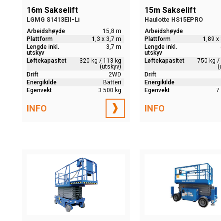
16m Sakselift
15m Sakselift
LGMG S1413EII-Li
Haulotte HS15EPRO
Arbeidshøyde
15,8 m
Arbeidshøyde
Plattform
1,3 x 3,7 m
Plattform
1,89 x
Lengde inkl.
3,7 m
Lengde inkl.
utskyv
utskyv
Løftekapasitet
320 kg / 113 kg
Løftekapasitet
750 kg /
(utskyv)
(
Drift
2WD
Drift
Energikilde
Batteri
Energikilde
Egenvekt
3 500 kg
Egenvekt
7
INFO
INFO