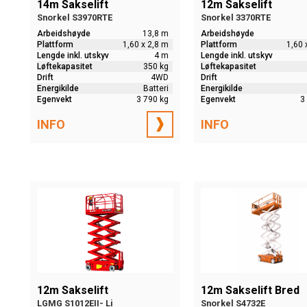
14m Sakselift
12m Sakselift
Snorkel S3970RTE
Snorkel 3370RTE
Arbeidshøyde
13,8 m
Arbeidshøyde
Plattform
1,60 x 2,8 m
Plattform
1,60 
Lengde inkl. utskyv
4 m
Lengde inkl. utskyv
Løftekapasitet
350 kg
Løftekapasitet
Drift
4WD
Drift
Energikilde
Batteri
Energikilde
Egenvekt
3 790 kg
Egenvekt
3
INFO
INFO
12m Sakselift
12m Sakselift Bred
LGMG S1012EII- Li
Snorkel S4732E