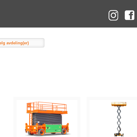
Instag
elg avdeling(er)