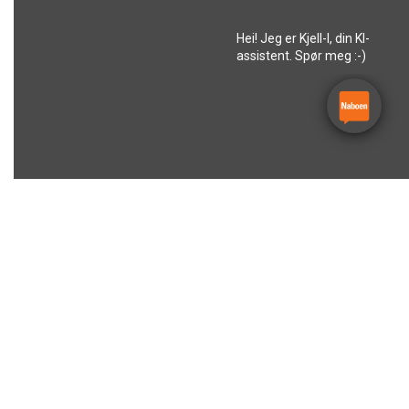
Hei! Jeg er Kjell-I, din KI-
assistent. Spør meg :-)
Velg avdeling(er)