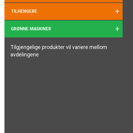
+
TILHENGERE
+
GRØNNE MASKINER
Tilgjengelige produkter vil variere mellom
avdelingene