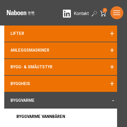
0
LinkedIn
Search
Kontakt
+
LIFTER
+
ANLEGGSMASKINER
+
BYGG- & SMÅUTSTYR
+
BYGGHEIS
-
BYGGVARME
BYGGVARME VANNBÅREN