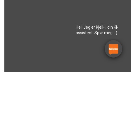
Hei! Jeg er Kjell-I, din KI-
assistent. Spør meg :-)
Velg avdeling(er)