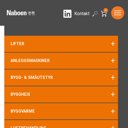
0
LinkedIn
Search
Kontakt
+
LIFTER
+
ANLEGGSMASKINER
+
BYGG- & SMÅUTSTYR
+
BYGGHEIS
+
BYGGVARME