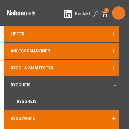
0
LinkedIn
Search
Kontakt
+
LIFTER
+
ANLEGGSMASKINER
+
BYGG- & SMÅUTSTYR
-
BYGGHEIS
BYGGHEIS
+
BYGGVARME