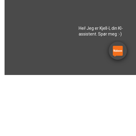
Hei! Jeg er Kjell-I, din KI-
assistent. Spør meg :-)
Velg avdeling(er)