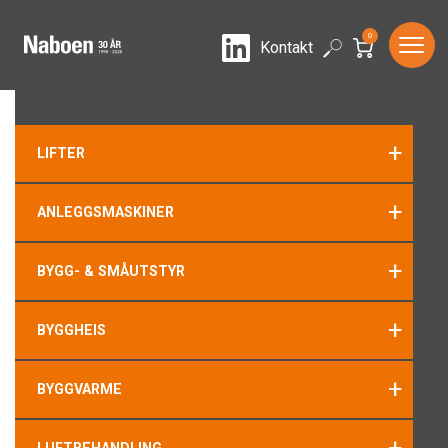
0
LinkedIn
Search
Kontakt
+
LIFTER
+
ANLEGGSMASKINER
+
BYGG- & SMÅUTSTYR
+
BYGGHEIS
+
BYGGVARME