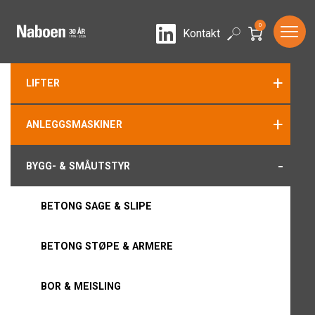
0
LinkedIn
Search
Kontakt
+
LIFTER
+
ANLEGGSMASKINER
-
BYGG- & SMÅUTSTYR
BETONG SAGE & SLIPE
BETONG STØPE & ARMERE
BOR & MEISLING