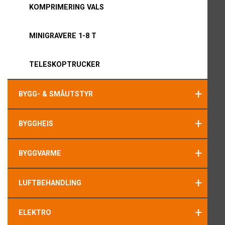
KOMPRIMERING VALS
MINIGRAVERE 1-8 T
TELESKOPTRUCKER
+
BYGG- & SMÅUTSTYR
+
BYGGHEIS
+
BYGGVARME
+
LUFTBEHANDLING
+
ELEKTRO