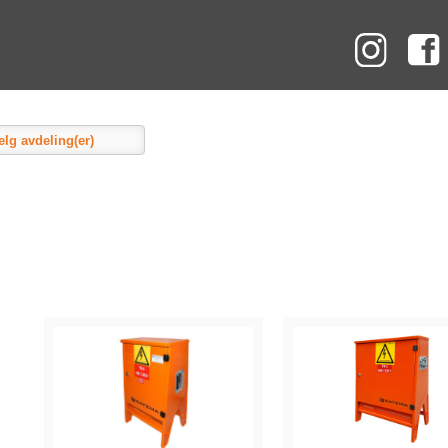
Instag
elg avdeling(er)