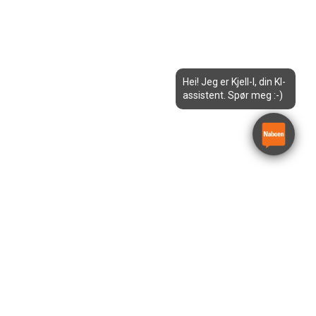
Hei! Jeg er Kjell-I, din KI-
assistent. Spør meg :-)