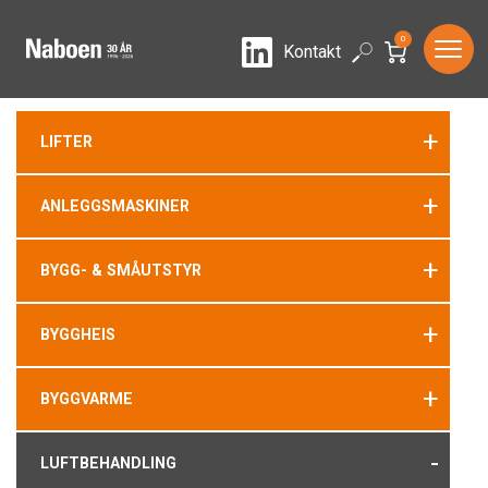
0
LinkedIn
Search
Kontakt
+
LIFTER
+
ANLEGGSMASKINER
+
BYGG- & SMÅUTSTYR
+
BYGGHEIS
+
BYGGVARME
-
LUFTBEHANDLING