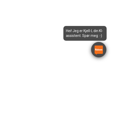
Hei! Jeg er Kjell-I, din KI-
assistent. Spør meg :-)
Kondensavfukter 1000 m³/t
Kroll TK60