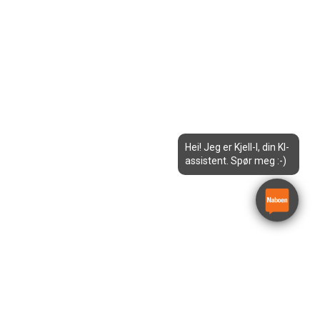
Hei! Jeg er Kjell-I, din KI-
assistent. Spør meg :-)