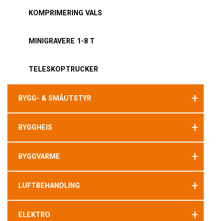
KOMPRIMERING VALS
MINIGRAVERE 1-8 T
TELESKOPTRUCKER
+
BYGG- & SMÅUTSTYR
+
BYGGHEIS
+
BYGGVARME
+
LUFTBEHANDLING
+
ELEKTRO