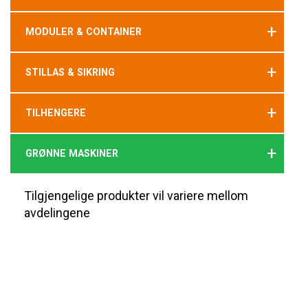
+
MODULER & CONTAINER
+
STILLAS & SIKRING
+
TILHENGERE
+
GRØNNE MASKINER
Tilgjengelige produkter vil variere mellom
avdelingene