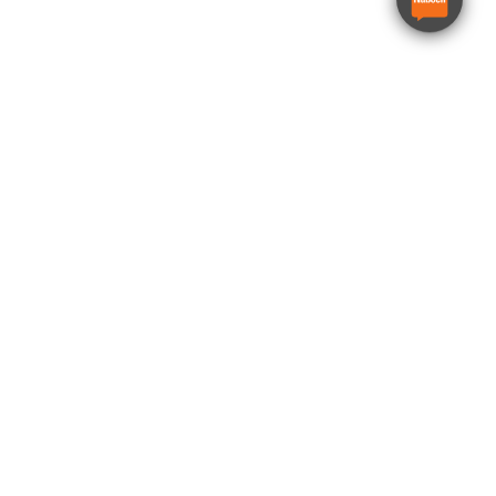
Bensindrevet lensepumpe
Honda WT30X