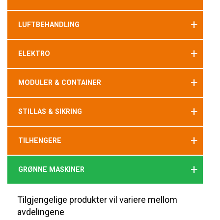
+
LUFTBEHANDLING
+
ELEKTRO
+
MODULER & CONTAINER
+
STILLAS & SIKRING
+
TILHENGERE
+
GRØNNE MASKINER
Tilgjengelige produkter vil variere mellom
avdelingene