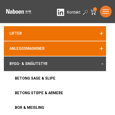
0
LinkedIn
Search
Kontakt
+
LIFTER
+
ANLEGGSMASKINER
-
BYGG- & SMÅUTSTYR
BETONG SAGE & SLIPE
BETONG STØPE & ARMERE
BOR & MEISLING