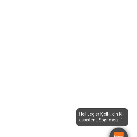
Hei! Jeg er Kjell-I, din KI-
assistent. Spør meg :-)