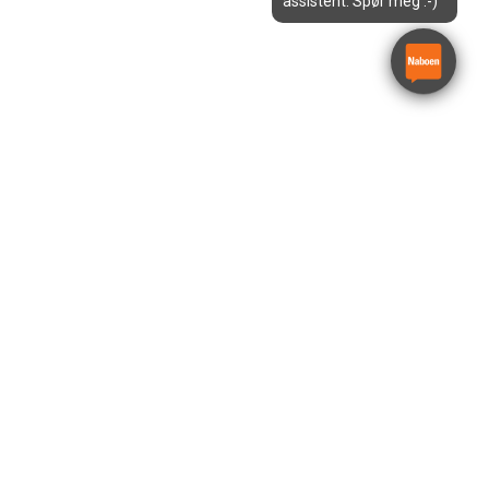
assistent. Spør meg :-)
Lysmast 7 meter
Satema X-Chain