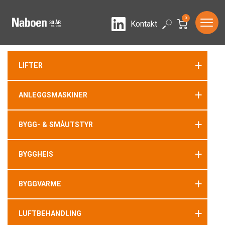
0
LinkedIn
Search
Kontakt
+
LIFTER
+
ANLEGGSMASKINER
+
BYGG- & SMÅUTSTYR
+
BYGGHEIS
+
BYGGVARME
+
LUFTBEHANDLING