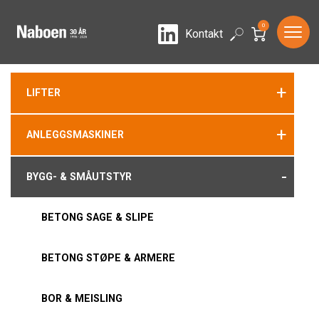
0
LinkedIn
Search
Kontakt
+
LIFTER
+
ANLEGGSMASKINER
-
BYGG- & SMÅUTSTYR
BETONG SAGE & SLIPE
BETONG STØPE & ARMERE
BOR & MEISLING