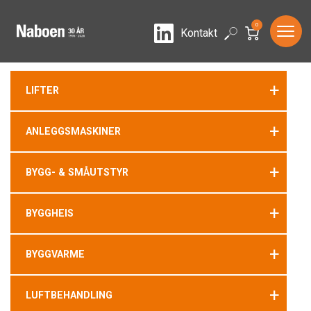
0
LinkedIn
Search
Kontakt
+
LIFTER
+
ANLEGGSMASKINER
+
BYGG- & SMÅUTSTYR
+
BYGGHEIS
+
BYGGVARME
+
LUFTBEHANDLING