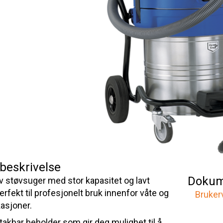
beskrivelse
Dokum
v støvsuger med stor kapasitet og lavt
erfekt til profesjonelt bruk innenfor våte og
Bruker
kasjoner.
vtakbar beholder som gir deg mulighet til å