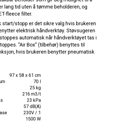
er lang tid uten å tømme beholderen, og
T-fleece filter.
 start/stopp er det sikre valg hvis brukeren
enytter elektrisk håndverktøy. Støvsugeren
 stoppes automatisk når håndverktøyet tas i
stoppes. ”Air Box” (tilbehør) benyttes til
sjon, hvis brukeren benytter pneumatisk
97 x 58 x 61 cm
lum
70 l
25 kg
216 m3/t
ks
23 kPa
57 dB(A)
fase
230V / 1
1500 W