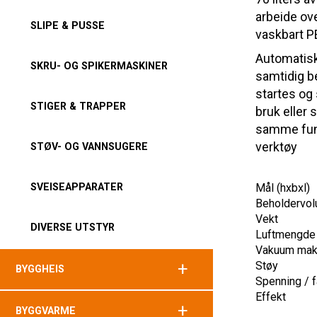
arbeide ov
SLIPE & PUSSE
vaskbart PE
Automatisk
SKRU- OG SPIKERMASKINER
samtidig b
startes og
STIGER & TRAPPER
bruk eller 
samme funk
verktøy
STØV- OG VANNSUGERE
SVEISEAPPARATER
Mål (hxbxl)
Beholdervo
Vekt
DIVERSE UTSTYR
Luftmengde
Vakuum ma
+
Støy
BYGGHEIS
Spenning / 
Effekt
+
BYGGVARME