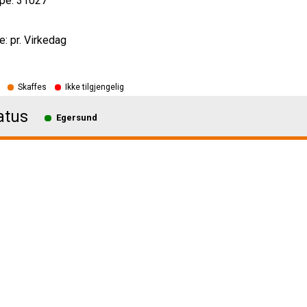
pe: 31027
e: pr. Virkedag
Skaffes
Ikke tilgjengelig
atus
Egersund