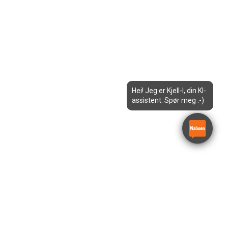
Hei! Jeg er Kjell-I, din KI-
assistent. Spør meg :-)