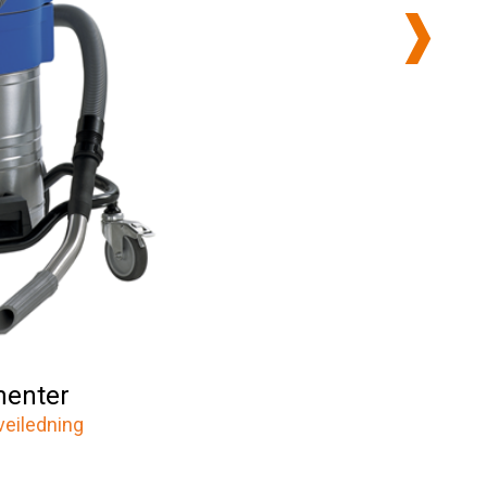
enter
veiledning