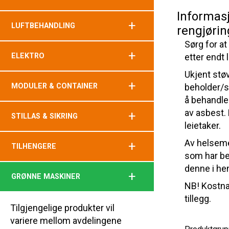
Informas
+
LUFTBEHANDLING
rengjørin
Sørg for at
+
ELEKTRO
etter endt l
Ukjent støv
+
MODULER & CONTAINER
beholder/st
å behandle
av asbest.
+
STILLAS & SIKRING
leietaker.
Av helseme
+
TILHENGERE
som har be
denne i hen
+
GRØNNE MASKINER
NB! Kostna
tillegg.
Tilgjengelige produkter vil
variere mellom avdelingene