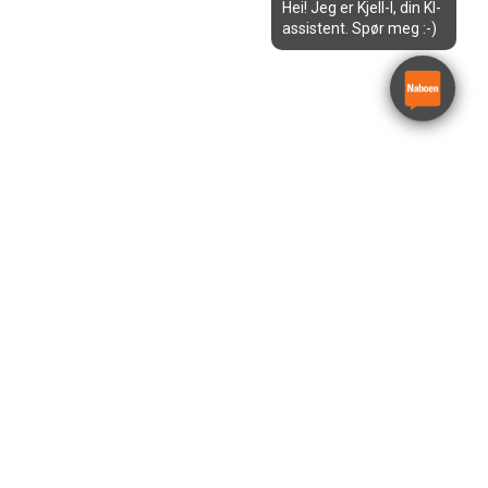
Hei! Jeg er Kjell-I, din KI-
assistent. Spør meg :-)
ndheim
Egersund
Kristiansand