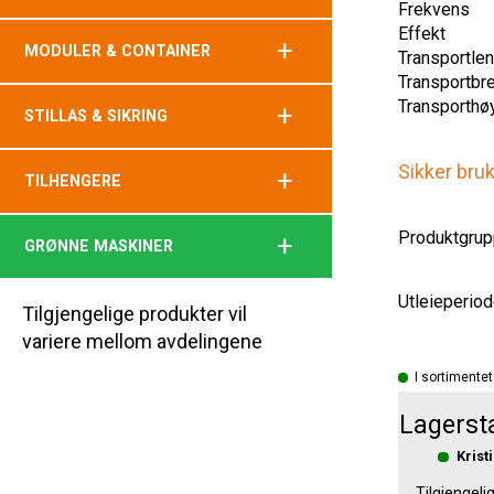
Frekvens
Effekt
+
MODULER & CONTAINER
Transportle
Transportbr
Transporthø
+
STILLAS & SIKRING
Sikker bru
+
TILHENGERE
Produktgrup
+
GRØNNE MASKINER
Utleieperiod
Tilgjengelige produkter vil
variere mellom avdelingene
I sortimentet
Lagerst
Krist
Tilgjengeli