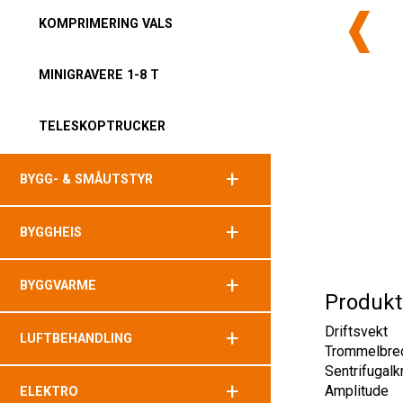
KOMPRIMERING VALS
MINIGRAVERE 1-8 T
TELESKOPTRUCKER
+
BYGG- & SMÅUTSTYR
+
BYGGHEIS
+
BYGGVARME
Produkt
Driftsvekt
+
LUFTBEHANDLING
Trommelbre
Sentrifugalk
+
Amplitude
ELEKTRO