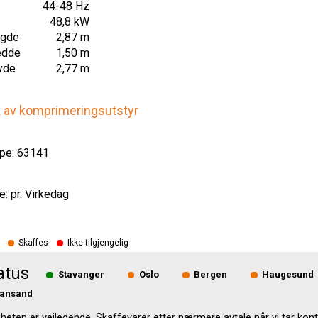
44-48 Hz
48,8 kW
ngde
2,87 m
edde
1,50 m
yde
2,77 m
k av komprimeringsutstyr
pe: 63141
e: pr. Virkedag
Skaffes
Ikke tilgjengelig
atus
Stavanger
Oslo
Bergen
Haugesund
iansand
gheten er veiledende. Skaffevarer etter nærmere avtale når vi tar kont