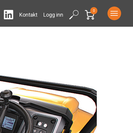
0
LinkedIn
ram
Facebook
Search
Kontakt
Logg inn