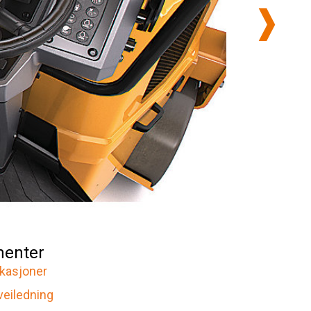
enter
ikasjoner
veiledning