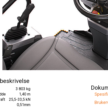
beskrivelse
Dokum
3 803 kg
Spesif
dde
1,40 m
raft
25,5-33,5 kN
Bruker
0,51mm