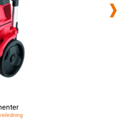
enter
veiledning