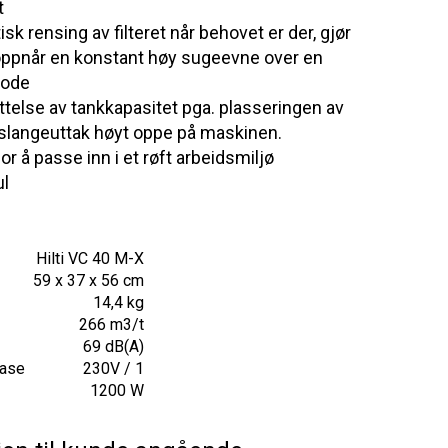
t
sk rensing av filteret når behovet er der, gjør
oppnår en konstant høy sugeevne over en
iode
yttelse av tankkapasitet pga. plasseringen av
g slangeuttak høyt oppe på maskinen.
or å passe inn i et røft arbeidsmiljø
ul
Hilti VC 40 M-X
59 x 37 x 56 cm
14,4 kg
266 m3/t
69 dB(A)
fase
230V / 1
1200 W