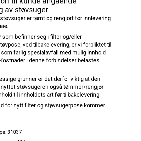
jon til kunde angående
g av støvsuger
 støvsuger er tømt og rengjort før innlevering
eie.
 som befinner seg i filter og/eller
øvpose, ved tilbakelevering, er vi forpliktet til
 som farlig spesialavfall med mulig innhold
 Kostnader i denne forbindelser belastes
ssige grunner er det derfor viktig at den
nyttet støvsugeren også tømmer/rengjør
hold til innholdets art før tilbakelevering.
d for nytt filter og støvsugerpose kommer i
pe: 31037