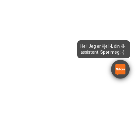
Hei! Jeg er Kjell-I, din KI-
assistent. Spør meg :-)