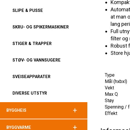
Kompak
Automati
SLIPE & PUSSE
at man 
lang per
SKRU- OG SPIKERMASKINER
Full utn
filter o
STIGER & TRAPPER
Robust f
Store hj
STØV- OG VANNSUGERE
Type
SVEISEAPPARATER
Mål (hxbxl)
Vekt
DIVERSE UTSTYR
Max Q
Støy
Spenning / 
+
BYGGHEIS
Effekt
+
BYGGVARME