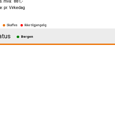
881
,-
e: pr. Virkedag
Skaffes
Ikke tilgjengelig
atus
Bergen