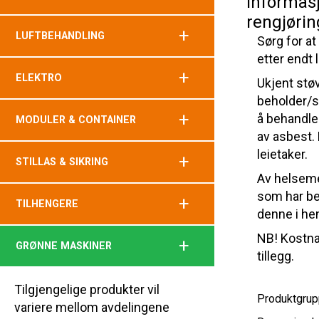
Informas
rengjørin
+
LUFTBEHANDLING
Sørg for at
etter endt l
+
ELEKTRO
Ukjent støv
beholder/st
+
å behandle
MODULER & CONTAINER
av asbest.
leietaker.
+
STILLAS & SIKRING
Av helseme
som har be
+
TILHENGERE
denne i hen
NB! Kostna
+
GRØNNE MASKINER
tillegg.
Tilgjengelige produkter vil
Produktgrup
variere mellom avdelingene