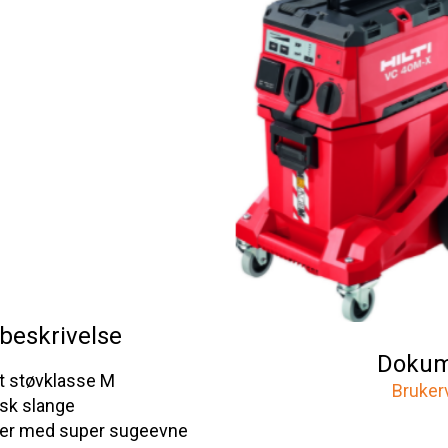
beskrivelse
Dokum
t støvklasse M
Bruker
isk slange
er med super sugeevne