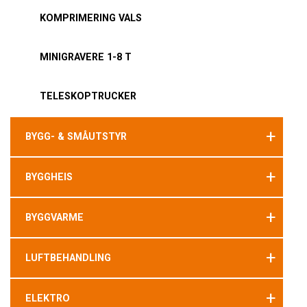
KOMPRIMERING VALS
MINIGRAVERE 1-8 T
TELESKOPTRUCKER
+
BYGG- & SMÅUTSTYR
+
BYGGHEIS
+
BYGGVARME
+
LUFTBEHANDLING
+
ELEKTRO