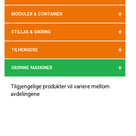
+
MODULER & CONTAINER
+
STILLAS & SIKRING
+
TILHENGERE
+
GRØNNE MASKINER
Tilgjengelige produkter vil variere mellom
avdelingene