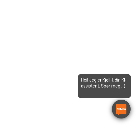
Hei! Jeg er Kjell-I, din KI-
assistent. Spør meg :-)