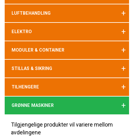
+
LUFTBEHANDLING
+
ELEKTRO
+
MODULER & CONTAINER
+
STILLAS & SIKRING
+
TILHENGERE
+
GRØNNE MASKINER
Tilgjengelige produkter vil variere mellom
avdelingene