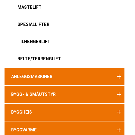
MASTELIFT
SPESIALLIFTER
TILHENGERLIFT
BELTE/TERRENGLIFT
+
ANLEGGSMASKINER
+
BYGG- & SMÅUTSTYR
+
BYGGHEIS
+
BYGGVARME