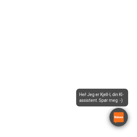
Hei! Jeg er Kjell-I, din KI-
assistent. Spør meg :-)