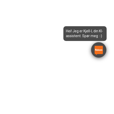
Hei! Jeg er Kjell-I, din KI-
assistent. Spør meg :-)
39m Bomlift Teleskop JLG-
1200SJP-ELECTRIC