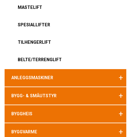
MASTELIFT
SPESIALLIFTER
TILHENGERLIFT
BELTE/TERRENGLIFT
+
ANLEGGSMASKINER
+
BYGG- & SMÅUTSTYR
+
BYGGHEIS
+
BYGGVARME