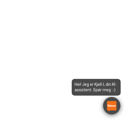
Hei! Jeg er Kjell-I, din KI-
assistent. Spør meg :-)