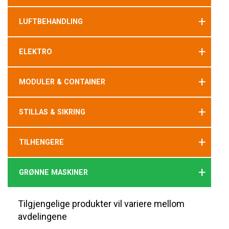
+
LUFTBEHANDLING
+
ELEKTRO
+
MODULER & CONTAINER
+
STILLAS & SIKRING
+
TILHENGERE
+
GRØNNE MASKINER
Tilgjengelige produkter vil variere mellom
avdelingene