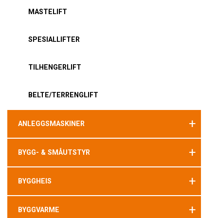
MASTELIFT
SPESIALLIFTER
TILHENGERLIFT
BELTE/TERRENGLIFT
+
ANLEGGSMASKINER
+
BYGG- & SMÅUTSTYR
+
BYGGHEIS
+
BYGGVARME