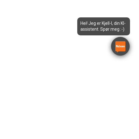
Hei! Jeg er Kjell-I, din KI-
assistent. Spør meg :-)
Betongglatter elektrisk 600
mm
Husqvarna BG 245 E