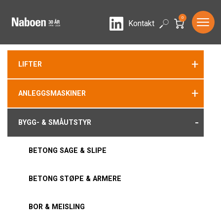
0
LinkedIn
Search
Kontakt
+
LIFTER
+
ANLEGGSMASKINER
-
BYGG- & SMÅUTSTYR
BETONG SAGE & SLIPE
BETONG STØPE & ARMERE
BOR & MEISLING