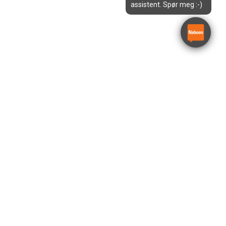
assistent. Spør meg :-)
Betongglatter elektrisk 915
mm
Wacker Neuson CT36-400