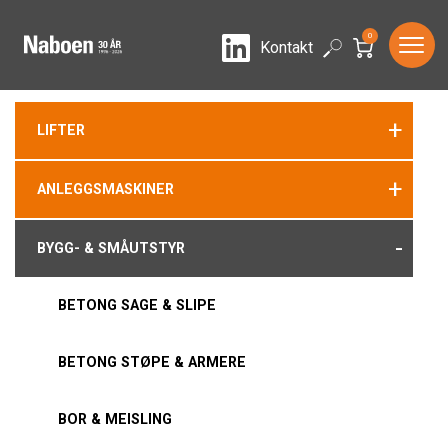
0
LinkedIn
Search
Kontakt
+
LIFTER
+
ANLEGGSMASKINER
-
BYGG- & SMÅUTSTYR
BETONG SAGE & SLIPE
BETONG STØPE & ARMERE
BOR & MEISLING