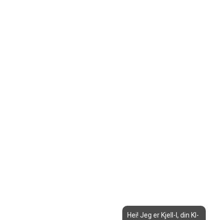
Hei! Jeg er Kjell-I, din KI-