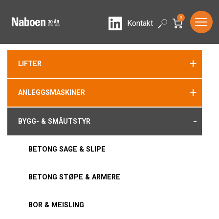
0
LinkedIn
Search
Kontakt
+
LIFTER
+
ANLEGGSMASKINER
-
BYGG- & SMÅUTSTYR
BETONG SAGE & SLIPE
BETONG STØPE & ARMERE
BOR & MEISLING