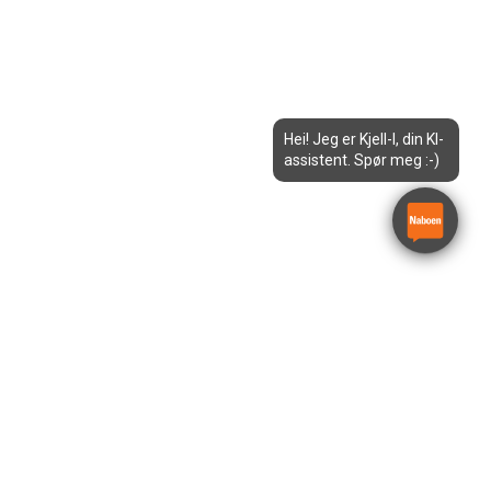
Hei! Jeg er Kjell-I, din KI-
assistent. Spør meg :-)
Betongglatter elektrisk 610
mm