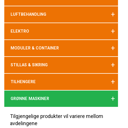
+
LUFTBEHANDLING
+
ELEKTRO
+
MODULER & CONTAINER
+
STILLAS & SIKRING
+
TILHENGERE
+
GRØNNE MASKINER
Tilgjengelige produkter vil variere mellom
avdelingene