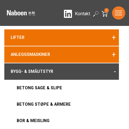
0
LinkedIn
Search
Kontakt
+
LIFTER
+
ANLEGGSMASKINER
-
BYGG- & SMÅUTSTYR
BETONG SAGE & SLIPE
BETONG STØPE & ARMERE
BOR & MEISLING