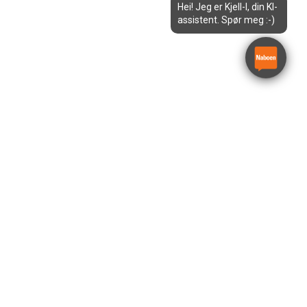
Hei! Jeg er Kjell-I, din KI-
assistent. Spør meg :-)
Borhammer el. 8 Kg
Bosch GBH-8-45DV