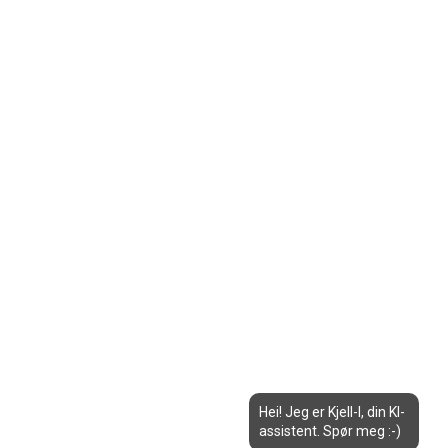
Hei! Jeg er Kjell-I, din KI-
assistent. Spør meg :-)