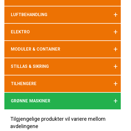
+
LUFTBEHANDLING
+
ELEKTRO
+
MODULER & CONTAINER
+
STILLAS & SIKRING
+
TILHENGERE
+
GRØNNE MASKINER
Tilgjengelige produkter vil variere mellom
avdelingene