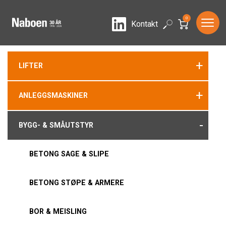
0
LinkedIn
Search
Kontakt
+
LIFTER
+
ANLEGGSMASKINER
-
BYGG- & SMÅUTSTYR
BETONG SAGE & SLIPE
BETONG STØPE & ARMERE
BOR & MEISLING