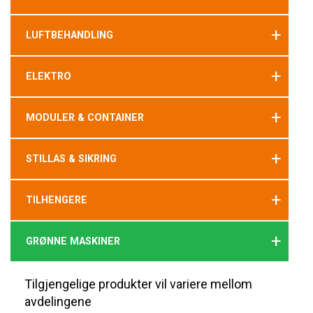
+
LUFTBEHANDLING
+
ELEKTRO
+
MODULER & CONTAINER
+
STILLAS & SIKRING
+
TILHENGERE
+
GRØNNE MASKINER
Tilgjengelige produkter vil variere mellom
avdelingene