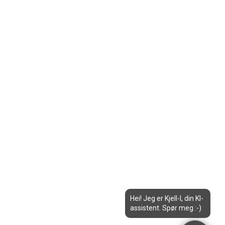
Hei! Jeg er Kjell-I, din KI-
assistent. Spør meg :-)