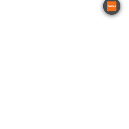
Borhammer el. 7 kg
Milwaukee K 750 S