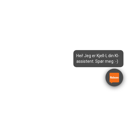
Hei! Jeg er Kjell-I, din KI-
assistent. Spør meg :-)