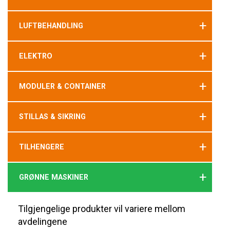
+
LUFTBEHANDLING
+
ELEKTRO
+
MODULER & CONTAINER
+
STILLAS & SIKRING
+
TILHENGERE
+
GRØNNE MASKINER
Tilgjengelige produkter vil variere mellom
avdelingene