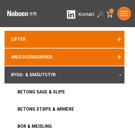
0
LinkedIn
Search
Kontakt
+
LIFTER
+
ANLEGGSMASKINER
-
BYGG- & SMÅUTSTYR
BETONG SAGE & SLIPE
BETONG STØPE & ARMERE
BOR & MEISLING