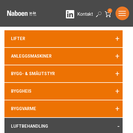
0
LinkedIn
Search
Kontakt
+
LIFTER
+
ANLEGGSMASKINER
+
BYGG- & SMÅUTSTYR
+
BYGGHEIS
+
BYGGVARME
-
LUFTBEHANDLING