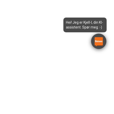
Hei! Jeg er Kjell-I, din KI-
assistent. Spør meg :-)
Friskluftsvifte 1-fas 7200
m3/t
Holte Storm 7000