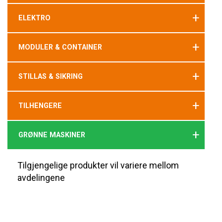
+
ELEKTRO
+
MODULER & CONTAINER
+
STILLAS & SIKRING
+
TILHENGERE
+
GRØNNE MASKINER
Tilgjengelige produkter vil variere mellom
avdelingene