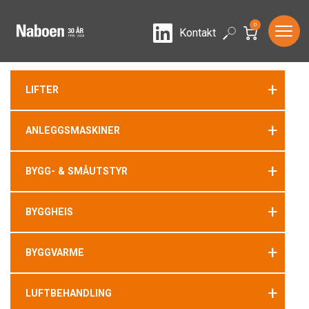
0
LinkedIn
Search
Kontakt
+
LIFTER
+
ANLEGGSMASKINER
+
BYGG- & SMÅUTSTYR
+
BYGGHEIS
+
BYGGVARME
+
LUFTBEHANDLING