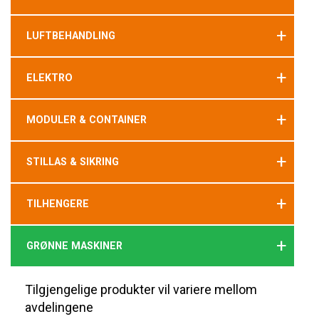
+
LUFTBEHANDLING
+
ELEKTRO
+
MODULER & CONTAINER
+
STILLAS & SIKRING
+
TILHENGERE
+
GRØNNE MASKINER
Tilgjengelige produkter vil variere mellom
avdelingene