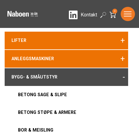
0
LinkedIn
Search
Kontakt
+
LIFTER
+
ANLEGGSMASKINER
-
BYGG- & SMÅUTSTYR
BETONG SAGE & SLIPE
BETONG STØPE & ARMERE
BOR & MEISLING