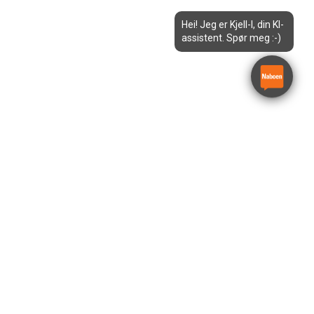
Hei! Jeg er Kjell-I, din KI-
assistent. Spør meg :-)
Kjerneboremaskin for
betong
Hilti DD 150-U