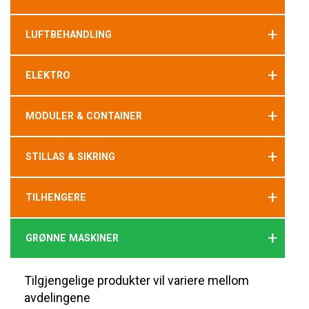
+
LUFTBEHANDLING
+
ELEKTRO
+
MODULER & CONTAINER
+
STILLAS & SIKRING
+
TILHENGERE
+
GRØNNE MASKINER
Tilgjengelige produkter vil variere mellom
avdelingene