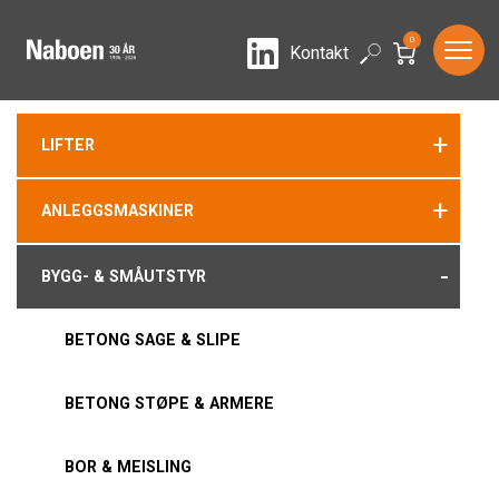
0
LinkedIn
Search
Kontakt
+
LIFTER
+
ANLEGGSMASKINER
-
BYGG- & SMÅUTSTYR
BETONG SAGE & SLIPE
BETONG STØPE & ARMERE
BOR & MEISLING