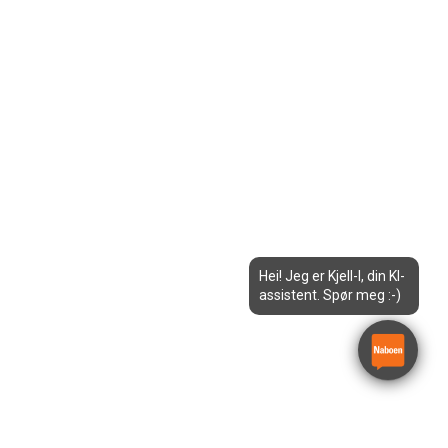
Hei! Jeg er Kjell-I, din KI-
assistent. Spør meg :-)