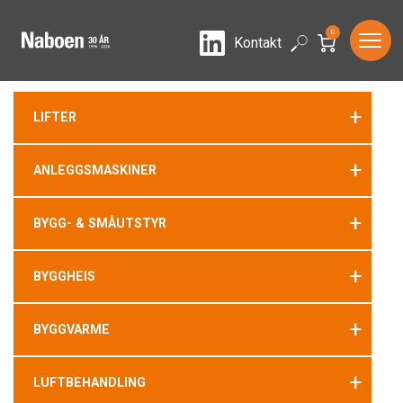
0
LinkedIn
Search
Kontakt
+
LIFTER
+
ANLEGGSMASKINER
+
BYGG- & SMÅUTSTYR
+
BYGGHEIS
+
BYGGVARME
+
LUFTBEHANDLING