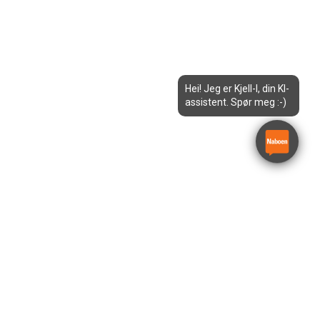
Hei! Jeg er Kjell-I, din KI-
assistent. Spør meg :-)
Letthus 420 m/verktøyrom
Arnpro 420TTV