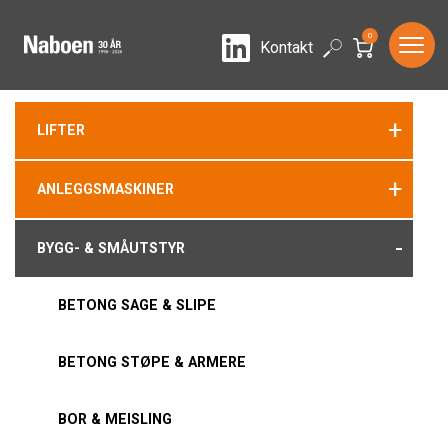
0
LinkedIn
Search
Kontakt
+
LIFTER
+
ANLEGGSMASKINER
-
BYGG- & SMÅUTSTYR
BETONG SAGE & SLIPE
BETONG STØPE & ARMERE
BOR & MEISLING