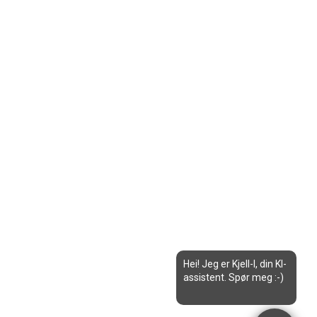
Hei! Jeg er Kjell-I, din KI-
assistent. Spør meg :-)