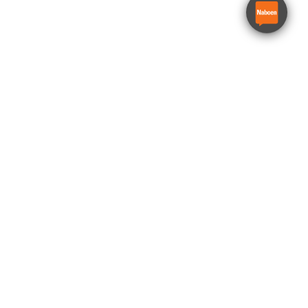
Millimeterpumpe 1fase
0,75kW
Proff PNP800