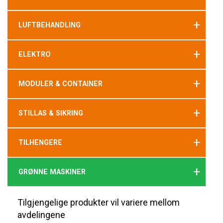
+
LUFTBEHANDLING
+
ELEKTRO
+
MODULER & CONTAINER
+
STILLAS & SIKRING
+
TILHENGERE
+
GRØNNE MASKINER
Tilgjengelige produkter vil variere mellom
avdelingene