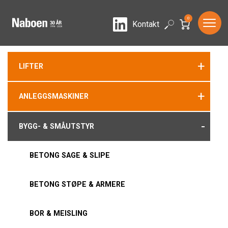
0
LinkedIn
Search
Kontakt
+
LIFTER
+
ANLEGGSMASKINER
-
BYGG- & SMÅUTSTYR
BETONG SAGE & SLIPE
BETONG STØPE & ARMERE
BOR & MEISLING