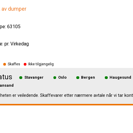
k av dumper
pe: 63105
e: pr. Virkedag
Skaffes
Ikke tilgjengelig
atus
Stavanger
Oslo
Bergen
Haugesund
iansand
gheten er veiledende. Skaffevarer etter nærmere avtale når vi tar kont