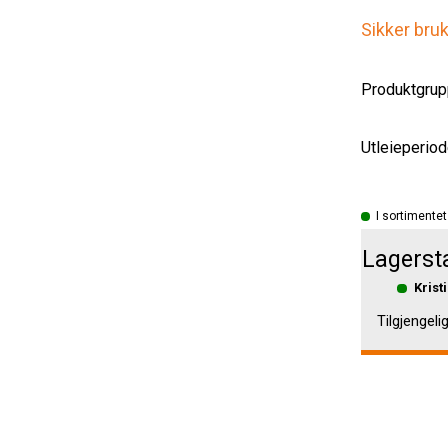
Sikker bru
Produktgrup
Utleieperiod
I sortimentet
Lagerst
Krist
Tilgjengeli