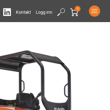
0
LinkedIn
ram
Facebook
Search
Kontakt
Logg inn