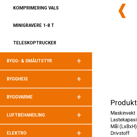
KOMPRIMERING VALS
MINIGRAVERE 1-8 T
TELESKOPTRUCKER
+
BYGG- & SMÅUTSTYR
+
BYGGHEIS
+
BYGGVARME
Produkt
Maskinvekt
+
LUFTBEHANDLING
Lastekapasi
Mål (LxBxH)
+
Drivstoff
ELEKTRO