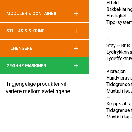
Effekt
Bakkeklarin
+
MODULER & CONTAINER
Hastighet
Tipp-syste
+
STILLAS & SIKRING
—
Støy – Bruk
+
TILHENGERE
Lydtrykknivå
Lydeffektniv
+
—
GRØNNE MASKINER
Vibrasjon
Handvibrasj
Tilgjengelige produkter vil
Tidsgrense fo
variere mellom avdelingene
Maxtid i løp
—
Kroppsvibra
Tidsgrense fo
Maxtid i løp
—