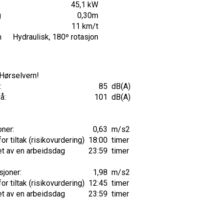
45,1 kW
g
0,30m
11 km/t
m
Hydraulisk, 180º rotasjon
 Hørselvern!
:
85
dB(A)
å:
101
dB(A)
oner:
0,63
m/s2
r tiltak (risikovurdering)
18:00
timer
et av en arbeidsdag
23:59
timer
sjoner:
1,98
m/s2
r tiltak (risikovurdering)
12:45
timer
et av en arbeidsdag
23:59
timer