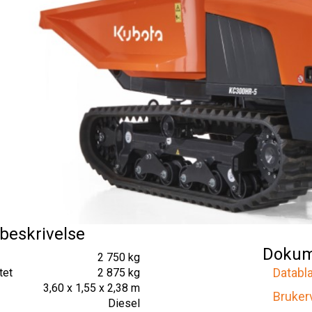
beskrivelse
Dokum
2 750 kg
Databl
tet
2 875 kg
3,60 x 1,55 x 2,38 m
Bruker
Diesel