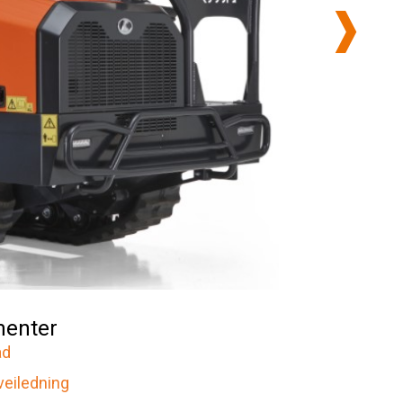
enter
ad
veiledning