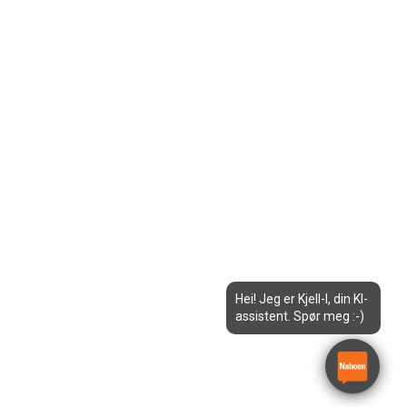
Hei! Jeg er Kjell-I, din KI-
assistent. Spør meg :-)