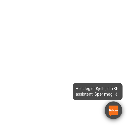
Hei! Jeg er Kjell-I, din KI-
assistent. Spør meg :-)