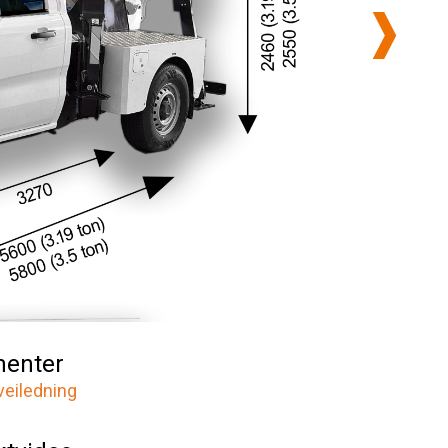
enter
veiledning