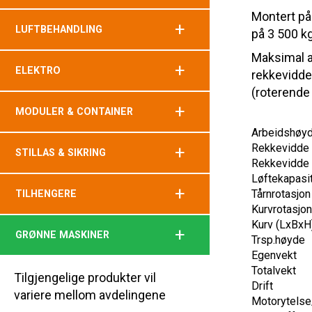
Montert p
+
LUFTBEHANDLING
på 3 500 kg
Maksimal a
+
ELEKTRO
rekkevidde 
(roterende 
+
MODULER & CONTAINER
Arbeidshøy
Rekkevidde
+
STILLAS & SIKRING
Rekkevidde
Løftekapasi
+
Tårnrotasjon
TILHENGERE
Kurvrotasjo
Kurv (LxBxH
+
GRØNNE MASKINER
Trsp.høyde
Egenvekt
Totalvekt
Tilgjengelige produkter vil
Drift
variere mellom avdelingene
Motorytelse