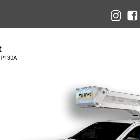
Instag
t
r P130A