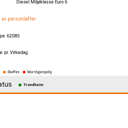
Diesel Miljøklasse Euro 6
k av personløfter
pe: 62085
e: pr. Virkedag
Skaffes
Ikke tilgjengelig
atus
Trondheim