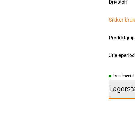
Drivstoff
Sikker bru
Produktgrup
Utleieperiod
I sortimentet
Lagerst