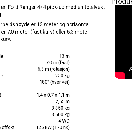
Produ
å en
Ford
Ranger 4×4
pick-up
med en totalvekt
.
rbeidshøyde er 13 meter og horisontal
er 7,0 meter (fast kurv) eller 6,3 meter
kurv.
de
13 m
7,0 m (fast)
6,3 m (rotasjon)
tet
250 kg
180° (hver vei)
n
)
1,4 x 0,7 x 1,1 m
2,55 m
3 350 kg
3 500 kg
4 WD
/effekt
125 kW (170 hk)