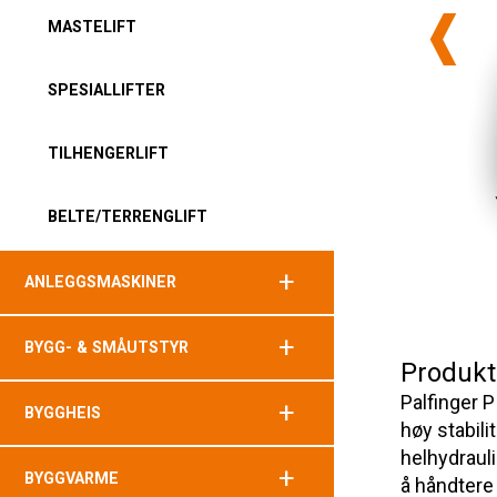
MASTELIFT
SPESIALLIFTER
TILHENGERLIFT
BELTE/TERRENGLIFT
+
ANLEGGSMASKINER
+
BYGG- & SMÅUTSTYR
Produkt
Palfinger P
+
BYGGHEIS
høy stabili
helhydrauli
+
BYGGVARME
å håndtere