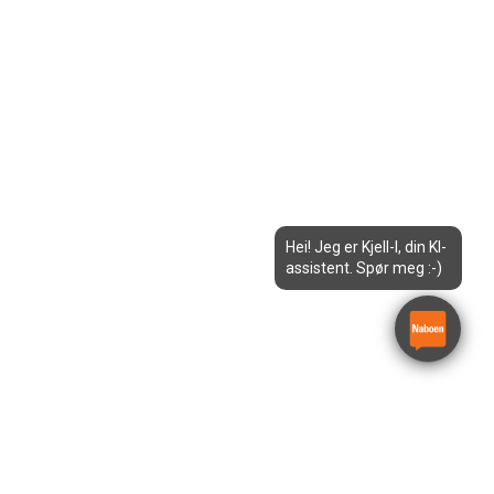
Hei! Jeg er Kjell-I, din KI-
assistent. Spør meg :-)