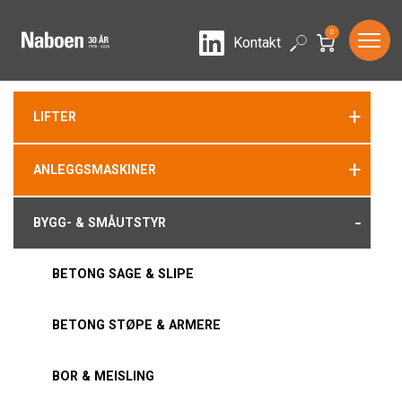
0
LinkedIn
Search
Kontakt
+
LIFTER
+
ANLEGGSMASKINER
-
BYGG- & SMÅUTSTYR
BETONG SAGE & SLIPE
BETONG STØPE & ARMERE
BOR & MEISLING