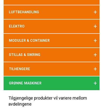
+
LUFTBEHANDLING
+
ELEKTRO
+
MODULER & CONTAINER
+
STILLAS & SIKRING
+
TILHENGERE
+
GRØNNE MASKINER
Tilgjengelige produkter vil variere mellom
avdelingene