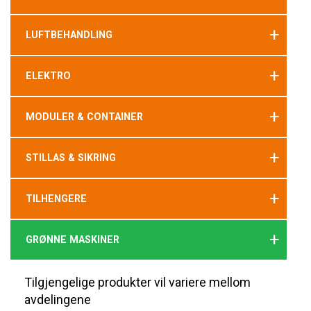
+
LUFTBEHANDLING
+
ELEKTRO
+
MODULER & CONTAINER
+
STILLAS & SIKRING
+
TILHENGERE
+
GRØNNE MASKINER
Tilgjengelige produkter vil variere mellom
avdelingene