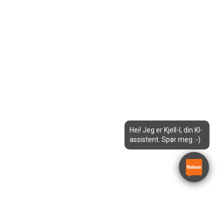
Hei! Jeg er Kjell-I, din KI-
assistent. Spør meg :-)