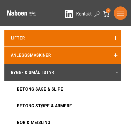
0
LinkedIn
Search
Kontakt
+
LIFTER
+
ANLEGGSMASKINER
-
BYGG- & SMÅUTSTYR
BETONG SAGE & SLIPE
BETONG STØPE & ARMERE
BOR & MEISLING