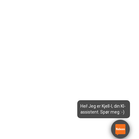
Hei! Jeg er Kjell-I, din KI-
assistent. Spør meg :-)