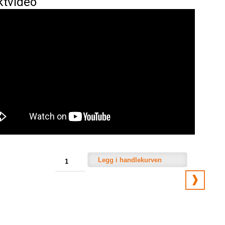
ktvideo
Legg i handlekurven