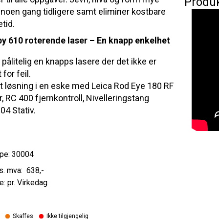
Produ
 noen gang tidligere samt eliminer kostbare
etid.
y 610 roterende laser – En knapp enkelhet
 pålitelig en knapps lasere der det ikke er
for feil.
 løsning i en eske med Leica Rod Eye 180 RF
, RC 400 fjernkontroll, Nivelleringstang
4 Stativ.
pe: 30004
638
,-
e: pr. Virkedag
Skaffes
Ikke tilgjengelig