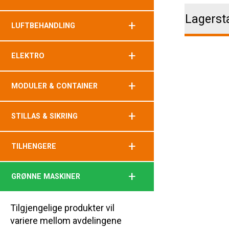
Lagerst
+
LUFTBEHANDLING
+
ELEKTRO
+
MODULER & CONTAINER
+
STILLAS & SIKRING
+
TILHENGERE
+
GRØNNE MASKINER
Tilgjengelige produkter vil
variere mellom avdelingene