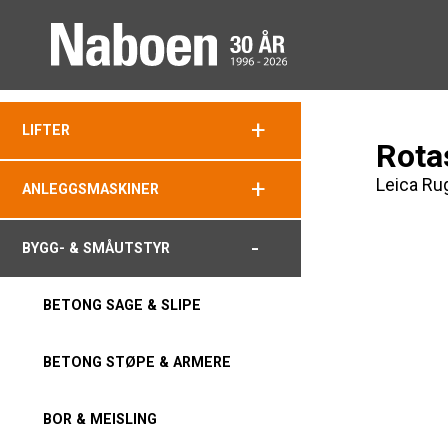
+
LIFTER
Rota
Leica Ru
+
ANLEGGSMASKINER
-
BYGG- & SMÅUTSTYR
BETONG SAGE & SLIPE
BETONG STØPE & ARMERE
BOR & MEISLING