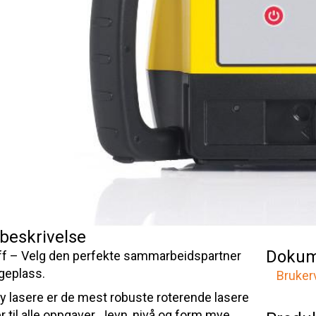
beskrivelse
Dokum
 tøff – Velg den perfekte sammarbeidspartner
ggeplass.
Bruker
y lasere er de mest robuste roterende lasere
 til alle oppgaver. Jevn, nivå og form mye