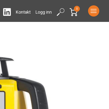
0
LinkedIn
ram
Facebook
Search
Kontakt
Logg inn