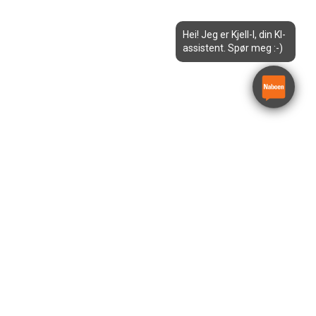
Hei! Jeg er Kjell-I, din KI-
assistent. Spør meg :-)
Sirkelsag batteridrevet
Bosch GKS 18V-57 G