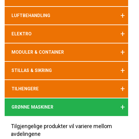
+
LUFTBEHANDLING
+
ELEKTRO
+
MODULER & CONTAINER
+
STILLAS & SIKRING
+
TILHENGERE
+
GRØNNE MASKINER
Tilgjengelige produkter vil variere mellom
avdelingene