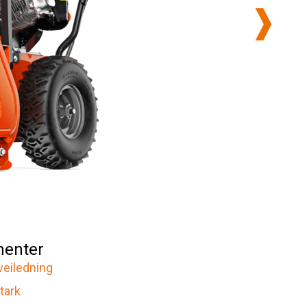
enter
veiledning
tark