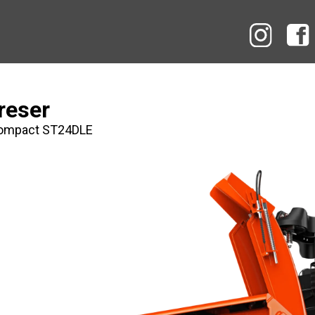
Instag
reser
Compact ST24DLE