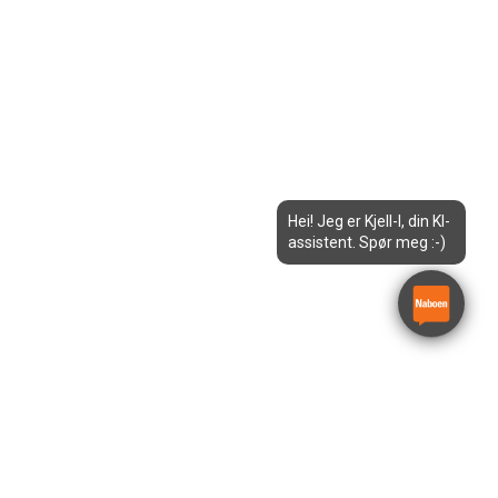
Hei! Jeg er Kjell-I, din KI-
assistent. Spør meg :-)