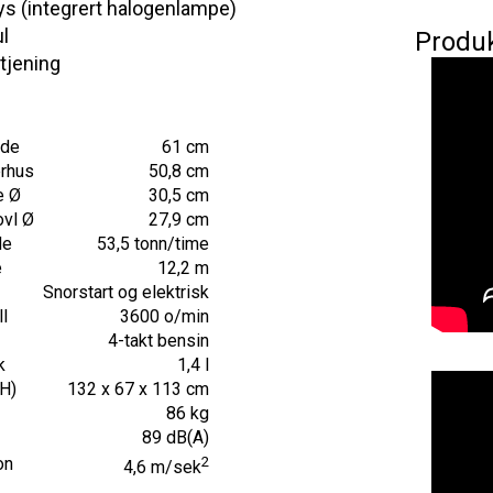
ys (integrert halogenlampe)
ul
Produ
tjening
dde
61 cm
rhus
50,8 cm
e Ø
30,5 cm
ovl Ø
27,9 cm
de
53,5 tonn/time
e
12,2 m
Snorstart og elektrisk
ll
3600 o/min
4-takt bensin
k
1,4 l
 H)
132 x 67 x 113 cm
86 kg
89 dB(A)
on
2
4,6 m/sek