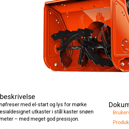
beskrivelse
Dokum
øfreser med el-start og lys for mørke
esialdesignet utkaster i stål kaster snøen
Bruker
2 meter – med meget god presisjon.
Produk