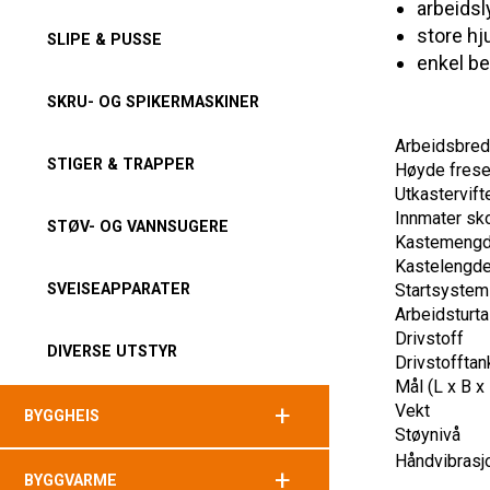
arbeidsl
store hj
SLIPE & PUSSE
enkel be
SKRU- OG SPIKERMASKINER
Arbeidsbre
STIGER & TRAPPER
Høyde frese
Utkastervift
Innmater sk
STØV- OG VANNSUGERE
Kastemeng
Kastelengd
SVEISEAPPARATER
Startsystem
Arbeidsturta
Drivstoff
DIVERSE UTSTYR
Drivstofftan
Mål (L x B x
+
Vekt
BYGGHEIS
Støynivå
Håndvibrasj
+
BYGGVARME