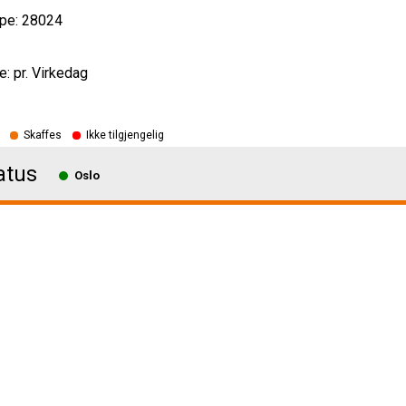
pe: 28024
e: pr. Virkedag
Skaffes
Ikke tilgjengelig
atus
Oslo