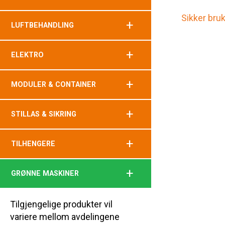
Sikker bru
+
LUFTBEHANDLING
+
ELEKTRO
+
MODULER & CONTAINER
+
STILLAS & SIKRING
+
TILHENGERE
+
GRØNNE MASKINER
Tilgjengelige produkter vil
variere mellom avdelingene