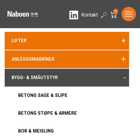
0
LinkedIn
Search
Kontakt
+
LIFTER
+
ANLEGGSMASKINER
-
BYGG- & SMÅUTSTYR
BETONG SAGE & SLIPE
BETONG STØPE & ARMERE
BOR & MEISLING