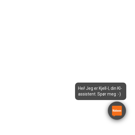
Hei! Jeg er Kjell-I, din KI-
assistent. Spør meg :-)