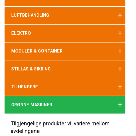
+
LUFTBEHANDLING
+
ELEKTRO
+
MODULER & CONTAINER
+
STILLAS & SIKRING
+
TILHENGERE
+
GRØNNE MASKINER
Tilgjengelige produkter vil variere mellom
avdelingene