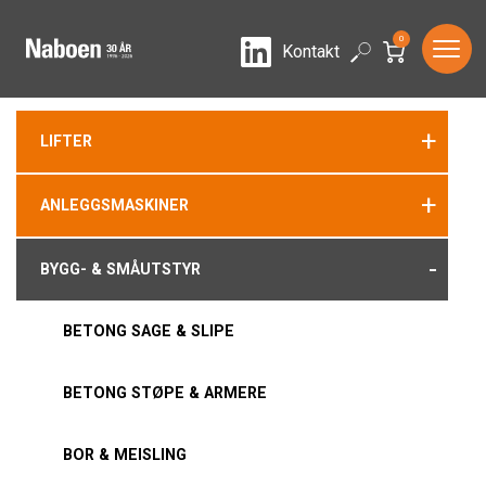
0
LinkedIn
Search
Kontakt
+
LIFTER
+
ANLEGGSMASKINER
-
BYGG- & SMÅUTSTYR
BETONG SAGE & SLIPE
BETONG STØPE & ARMERE
BOR & MEISLING