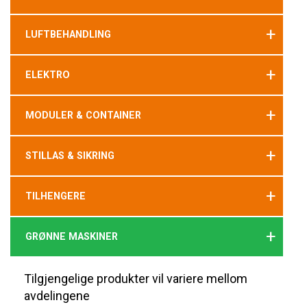
+
LUFTBEHANDLING
+
ELEKTRO
+
MODULER & CONTAINER
+
STILLAS & SIKRING
+
TILHENGERE
+
GRØNNE MASKINER
Tilgjengelige produkter vil variere mellom
avdelingene