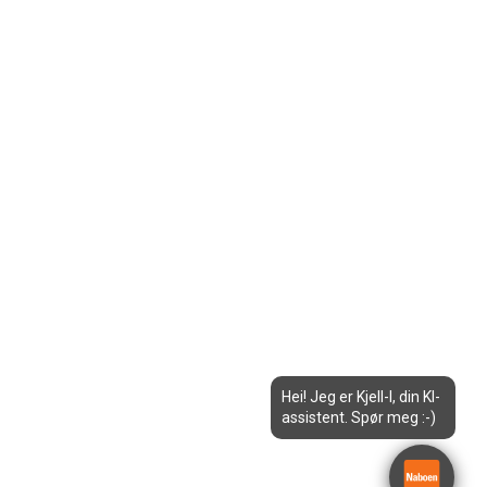
Hei! Jeg er Kjell-I, din KI-
assistent. Spør meg :-)